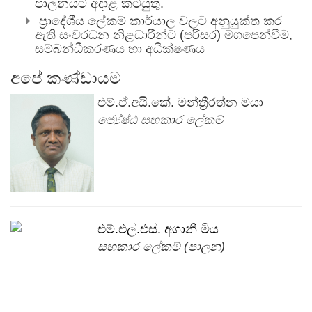
පාලනයට අදාළ කටයුතු.
ප්‍රාදේශීය ලේකම් කාර්යාල වලට අනුයුක්ත කර
ඇති සංවරධන නිළධාරීන්ට (පරිසර) මගපෙන්වීම,
සම්බන්ධීකරණය හා අධීක්ෂණය
අපේ කණ්ඩායම
එම්.ඒ.අයි.කේ. මන්ත්‍රීරත්න මයා
ජ්‍යේෂ්ඨ සහකාර ලේකම්
එම්.එල්.එස්. අශානී මිය
සහකාර ලේකම් (පාලන)