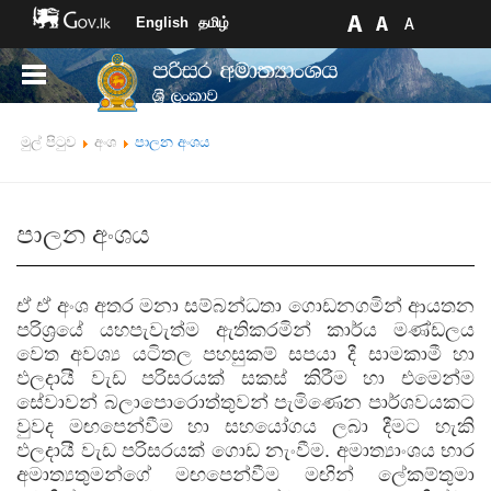
English
தமிழ்
මුල් පිටුව
අංශ
පාලන අංශය
පාලන අංශය
ඒ ඒ අංශ අතර මනා සම්බන්ධතා ගොඩනගමින් ආයතන
පරිශ්‍රයේ යහපැවැත්ම ඇතිකරමින් කාර්ය මණ්ඩලය
වෙත අවශ්‍ය යටිතල පහසුකම් සපයා දී සාමකාමී හා
ඵලදායී වැඩ පරිසරයක් සකස් කිරීම හා එමෙන්ම
සේවාවන් බලාපොරොත්තුවන් පැමිණෙන පාර්ශවයකට
වුවද මඟපෙන්වීම හා සහයෝගය ලබා දීමට හැකි
ඵලදායී වැඩ පරිසරයක් ගොඩ නැංවීම. අමාත්‍යාංශය භාර
අමාත්‍යතුමන්ගේ මඟපෙන්වීම මඟින් ලේකම්තුමා