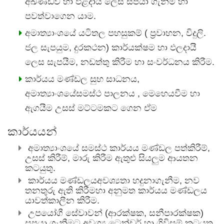
අඛණ්ඩව හා ඵළදායී ලෙස සපයා ගැනීම හා
පවත්වාගෙන යාම.
අමාත්‍යාංශයේ යටිතල පහසුකම් ( ප්‍රවාහන, විදුලි.
ජල සැපයුම, දුරකථන) කාර්යක්ෂම හා ඵලදායී
ලෙස සැපයීම, නඩත්තු කිරීම හා සංවර්ධනය කිරීම.
කාර්යය මණ්ඩල සුභ සාධනය,
අමාත්‍යාංශයේසමස්ථ පාලනය , මෙහෙයවීම හා
ඇගයීම උසස් මට්ටමකට ගෙන ඒම
කාර්යයන්
අමාත්‍යාංශයේ සමස්ථ කාර්යය මණ්ඩල පත්කිරීම්,
උසස් කිරීම්, මාරු කිරීම ඇතුළු සියලුම ආයතන
කටයුතු.
කාර්යය මණ්ඩලයඅවශ්‍යතා හදුනාගැනීම, නව
තනතුරු ඇති කිරීමහා අනුමත කාර්යය මණ්ඩලය
යාවත්කාලීන කිරීම.
උපයෝගී සේවාවන් (ආරක්ෂක, සනීපාරක්ෂක)
සපයා ගැනීමට අවශ්‍ය ටෙන්ඩර් හා ගිවිසුම් කටයුතු