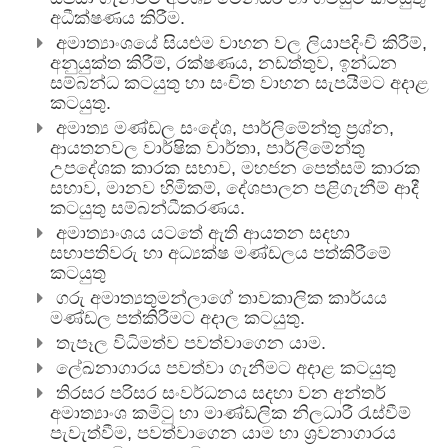
අධීක්ෂණය කිරීම.
අමාත්‍යාංශයේ සියළුම වාහන වල ලියාපදිංචි කිරීම්,
අනුයුක්ත කිරීම්, රක්ෂණය, නඩත්තුව, ඉන්ධන
සම්බන්ධ කටයුතු හා සංචිත වාහන සැපයීමට අදාළ
කටයුතු.
අමාත්‍ය මණ්ඩල සංදේශ, පාර්ලිමේන්තු ප්‍රශ්න,
ආයතනවල වාර්ෂික වාර්තා, පාර්ලිමේන්තු
උපදේශක කාරක සභාව, මහජන පෙත්සම් කාරක
සභාව, මානව හිමිකම්, දේශපාලන පළිගැනීම් ආදී
කටයුතු සම්බන්ධීකරණය.
අමාත්‍යාංශය යටතේ ඇති ආයතන සදහා
සභාපතිවරු හා අධ්‍යක්ෂ මණ්ඩලය පත්කිරීමේ
කටයුතු
ගරු අමාත්‍යතුමන්ලාගේ තාවකාලික කාර්යය
මණ්ඩල පත්කිරීමට අදාල කටයුතු.
තැපෑල විධිමත්ව පවත්වාගෙන යාම.
ලේඛනාගාරය පවත්වා ගැනීමට අදාළ කටයුතු
තිරසර පරිසර සංවර්ධනය සදහා වන අන්තර්
අමාත්‍යාංශ කමිටු හා මාණ්ඩලික නිලධාරී රැස්වීම්
පැවැත්වීම, පවත්වාගෙන යාම හා ශ්‍රවනාගාරය