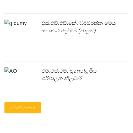
එස්.එච්.එච්.කේ. ධර්මරත්න
මෙය
සහකාර ලේකම් (පාලන)
එම්.එස්.එම්. ප්‍රනාන්දු
මිය
පරිපාලන නිලධාරී
විමසීම් විස්තර