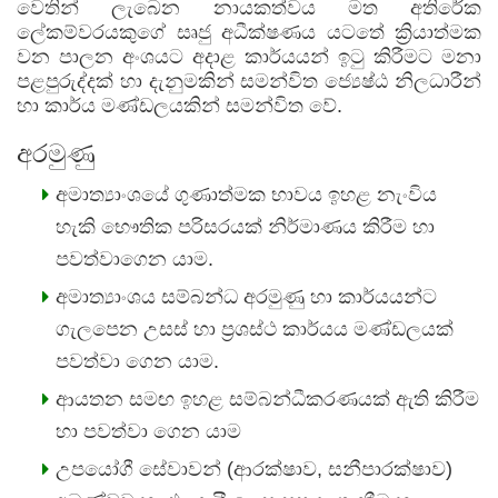
වෙතින් ලැබෙන නායකත්වය මත අතිරේක
ලේකම්වරයකුගේ සෘජු අධීක්ෂණය යටතේ ක්‍රියාත්මක
වන පාලන අංශයට අදාළ කාර්යයන් ඉටු කිරීමට මනා
පළපුරුද්දක් හා දැනුමකින් සමන්විත ජ්‍යෙෂ්ඨ නිලධාරීන්
හා කාර්ය මණ්ඩලයකින් සමන්විත වේ.
අරමුණු
අමාත්‍යාංශයේ ගුණාත්මක භාවය ඉහළ නැංවිය
හැකි භෞතික පරිසරයක් නිර්මාණය කිරීම හා
පවත්වාගෙන යාම.
අමාත්‍යාංශය සම්බන්ධ අරමුණු හා කාර්යයන්ට
ගැලපෙන උසස් හා ප්‍රශස්ථ කාර්යය මණ්ඩලයක්
පවත්වා ගෙන යාම.
ආයතන සමඟ ඉහළ සම්බන්ධීකරණයක් ඇති කිරීම
හා පවත්වා ගෙන යාම
උපයෝගී සේවාවන් (ආරක්ෂාව, සනීපාරක්ෂාව)