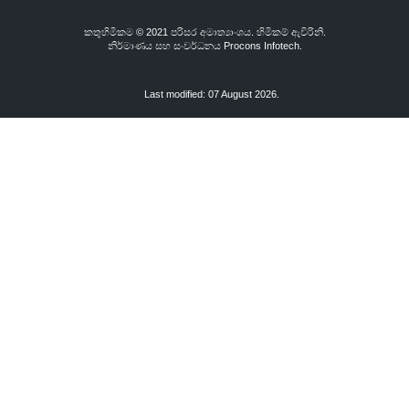
කතුහිමිකම © 2021 පරිසර අමාත්‍යාංශය. හිමිකම් ඇවිරිනි.
නිර්මාණය සහ සංවර්ධනය
Procons Infotech.
Last modified: 07 August 2026.