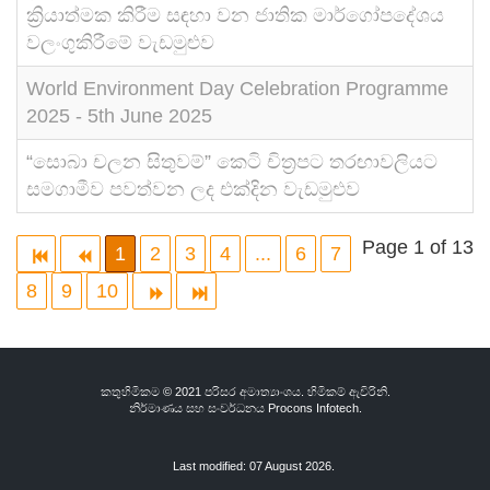
ක්‍රියාත්මක කිරීම සඳහා වන ජාතික මාර්ගෝපදේශය
වලංගුකිරීමේ වැඩමුළුව
World Environment Day Celebration Programme
2025 - 5th June 2025
“සොබා චලන සිතුවම්” කෙටි චිත්‍රපට තරඟාවලියට
සමගාමීව පවත්වන ලද එක්දින වැඩමුළුව
Page 1 of 13
1
2
3
4
...
6
7
8
9
10
කතුහිමිකම © 2021 පරිසර අමාත්‍යාංශය. හිමිකම් ඇවිරිනි.
නිර්මාණය සහ සංවර්ධනය
Procons Infotech.
Last modified: 07 August 2026.