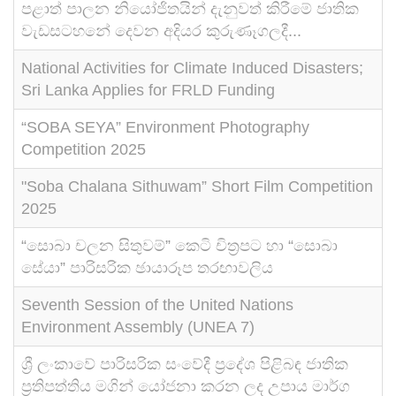
පළාත් පාලන නියෝජිතයින් දැනුවත් කිරීමේ ජාතික
වැඩසටහනේ දෙවන අදියර කුරුණෑගලදී...
National Activities for Climate Induced Disasters;
Sri Lanka Applies for FRLD Funding
“SOBA SEYA” Environment Photography
Competition 2025
"Soba Chalana Sithuwam” Short Film Competition
2025
“සොබා චලන සිතුවම්” කෙටි චිත්‍රපට හා “සොබා
සේයා” පාරිසරික ඡායාරූප තරඟාවලිය
Seventh Session of the United Nations
Environment Assembly (UNEA 7)
ශ්‍රී ලංකාවේ පාරිසරික සංවේදී ප්‍රදේශ පිළිබඳ ජාතික
ප්‍රතිපත්තිය මගින් යෝජනා කරන ලද උපාය මාර්ග