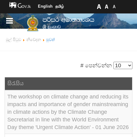
English
தமிழ்
මුල් පිටුව
නිවේදන
පුවත්
# පෙන්වන්න
සිරැසිය
The workshop on climate change and reducing its
impacts and importance of gender mainstreaming
in climate actions by the Climate Change
Secretariat in line with the World Environment
Day theme 'Urgent Climate Action' - 01 June 2026