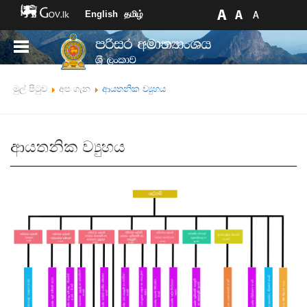
English
தமிழ்
මුල් පිටුව
අප ගැන
ආයතනික ව්‍යුහය
ආයතනික ව්‍යුහය