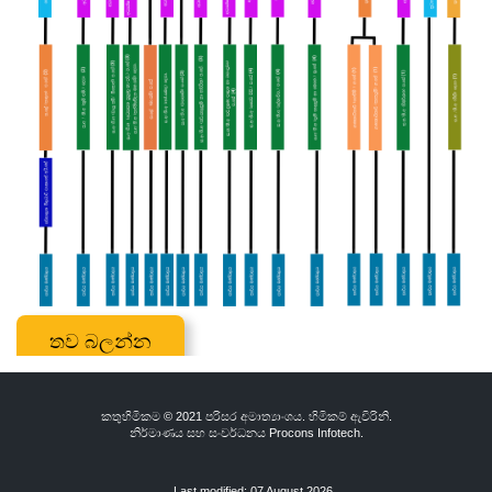
තව බලන්න
කතුහිමිකම © 2021 පරිසර අමාත්‍යාංශය. හිමිකම් ඇවිරිනි.
නිර්මාණය සහ සංවර්ධනය
Procons Infotech.
Last modified: 07 August 2026.