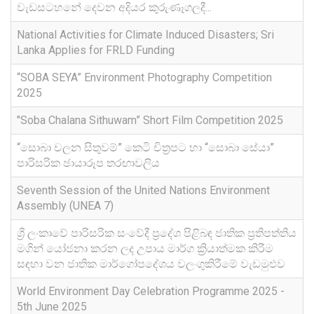
වැඩසටහනේ දෙවන අදියර කුරුණෑගලදී...
National Activities for Climate Induced Disasters; Sri
Lanka Applies for FRLD Funding
“SOBA SEYA” Environment Photography Competition
2025
"Soba Chalana Sithuwam” Short Film Competition 2025
“සොබා චලන සිතුවම්” කෙටි චිත්‍රපට හා “සොබා සේයා”
පාරිසරික ඡායාරූප තරඟාවලිය
Seventh Session of the United Nations Environment
Assembly (UNEA 7)
ශ්‍රී ලංකාවේ පාරිසරික සංවේදී ප්‍රදේශ පිළිබඳ ජාතික ප්‍රතිපත්තිය
මගින් යෝජනා කරන ලද උපාය මාර්ග ක්‍රියාත්මක කිරීම
සඳහා වන ජාතික මාර්ගෝපදේශය වලංගුකිරීමේ වැඩමුළුව
World Environment Day Celebration Programme 2025 -
5th June 2025