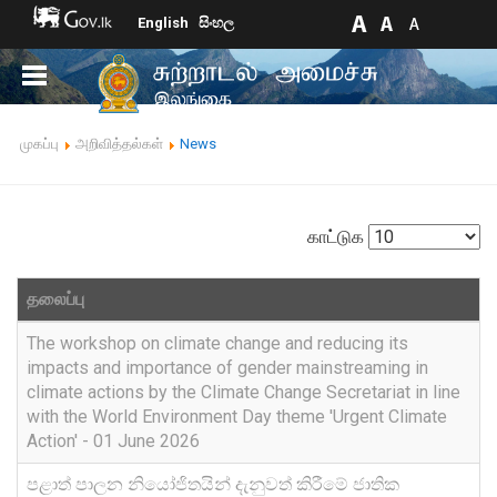
English
සිංහල
முகப்பு
அறிவித்தல்கள்
News
காட்டுக
தலைப்பு
The workshop on climate change and reducing its
impacts and importance of gender mainstreaming in
climate actions by the Climate Change Secretariat in line
with the World Environment Day theme 'Urgent Climate
Action' - 01 June 2026
පළාත් පාලන නියෝජිතයින් දැනුවත් කිරීමේ ජාතික