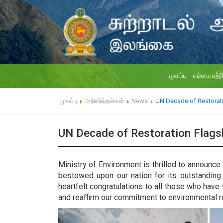
முகப்பு
எம்மை பற்ற
முகப்பு
அறிவித்தல்கள்
News
UN Decade of Restorati
UN Decade of Restoration Flags
Ministry of Environment is thrilled to announce
bestowed upon our nation for its outstanding 
heartfelt congratulations to all those who ha
and reaffirm our commitment to environmental r